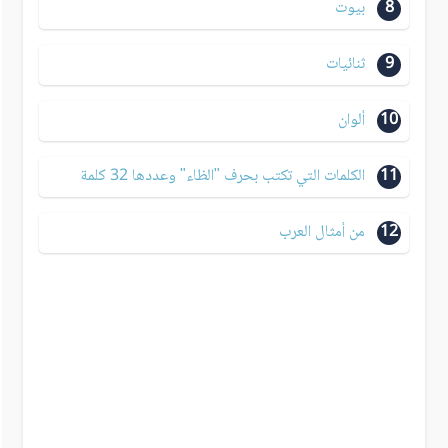
8
بيوت
9
ثنائيات
10
ألوان
11
الكلمات التي تكتب بحرف "الظاء" وعددها 32 كلمة
12
من أمثال العرب